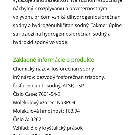
vykazuje silnú zásaditosť. Na suchom vzduchu je
náchylný k rozplývaniu a poveternostným
vplyvom, pričom vzniká dihydrogenfosforečnan
sodný a hydrogénuhličitan sodný. Takmer úplne
sa rozloží na hydrogénfosforečnan sodný a
hydroxid sodný vo vode.
Základné informácie o produkte
Chemický názov: fosforečnan sodný
Iný názov: bezvodý fosforečnan trisodný,
fosforečnan trisodný, ATSP, TSP
Číslo Case: 7601-54-9
Molekulový vzorec: Na3PO4
Molekulová hmotnosť: 163,94
Číslo A: 3262
Vzhľad: Biely kryštalický prášok