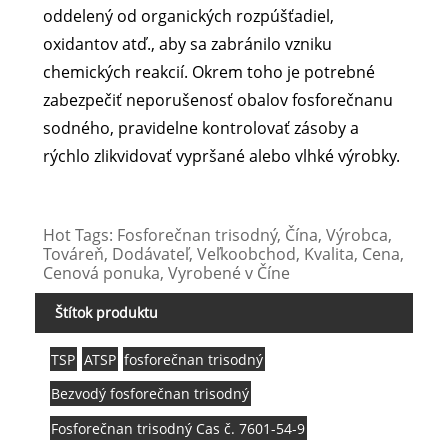
oddelený od organických rozpúšťadiel,
oxidantov atď., aby sa zabránilo vzniku
chemických reakcií. Okrem toho je potrebné
zabezpečiť neporušenosť obalov fosforečnanu
sodného, ​​pravidelne kontrolovať zásoby a
rýchlo zlikvidovať vypršané alebo vlhké výrobky.
Hot Tags: Fosforečnan trisodný, Čína, Výrobca,
Továreň, Dodávateľ, Veľkoobchod, Kvalita, Cena,
Cenová ponuka, Vyrobené v Číne
Štítok produktu
TSP
ATSP
fosforečnan trisodný
Bezvodý fosforečnan trisodný
Fosforečnan trisodný Cas č. 7601-54-9