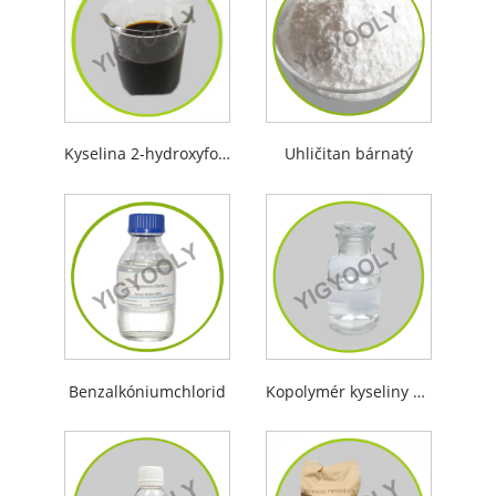
Kyselina 2-hydroxyfosfonooctová
Uhličitan bárnatý
Benzalkóniumchlorid
Kopolymér kyseliny maleínovej a akrylovej