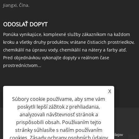
Jiangxi, Čína.
ODOSLAŤ DOPYT
Ponúka vynikajúce, komplexné služby zákazníkom na každom
kroku a všetky druhy produktov, vrátane čistiacich prostriedkov,
chemikálií na úpravu vody, chemikálií na nátery a farby atď.
Pred objednávkou vykonajte dopyty v reálnom čase
prostredníctvom...
X
OBJEDNAŤ TERAZ
Súbory cookie používame, aby sme vám
poskytli lepší zážitok z prehliadania,
analyzovali návštevnosť stránok a
prispôsobili obsah. Používaním tejto
stránky súhlasíte s naším používaním
Links
Sitemap
RSS
XML
Zásady ochrany osobných údajov
cookies.
Zásady ochrany osobných údajov