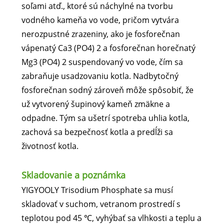
soľami atď., ktoré sú náchylné na tvorbu
vodného kameňa vo vode, pričom vytvára
nerozpustné zrazeniny, ako je fosforečnan
vápenatý Ca3 (PO4) 2 a fosforečnan horečnatý
Mg3 (PO4) 2 suspendovaný vo vode, čím sa
zabraňuje usadzovaniu kotla. Nadbytočný
fosforečnan sodný zároveň môže spôsobiť, že
už vytvorený šupinový kameň zmäkne a
odpadne. Tým sa ušetrí spotreba uhlia kotla,
zachová sa bezpečnosť kotla a predĺži sa
životnosť kotla.
Skladovanie a poznámka
YIGYOOLY Trisodium Phosphate sa musí
skladovať v suchom, vetranom prostredí s
teplotou pod 45 ℃, vyhýbať sa vlhkosti a teplu a