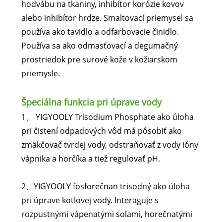
hodvábu na tkaniny, inhibítor korózie kovov
alebo inhibítor hrdze. Smaltovací priemysel sa
používa ako tavidlo a odfarbovacie činidlo.
Používa sa ako odmasťovací a degumačný
prostriedok pre surové kože v kožiarskom
priemysle.
Špeciálna funkcia pri úprave vody
1、 YIGYOOLY Trisodium Phosphate ako úloha
pri čistení odpadových vôd má pôsobiť ako
zmäkčovač tvrdej vody, odstraňovať z vody ióny
vápnika a horčíka a tiež regulovať pH.
2、YIGYOOLY fosforečnan trisodný ako úloha
pri úprave kotlovej vody. Interaguje s
rozpustnými vápenatými soľami, horečnatými