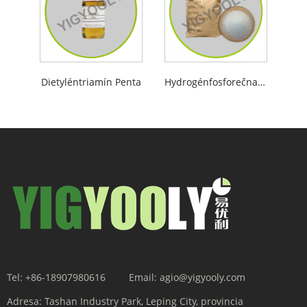
Dietyléntriamín Penta
Hydrogénfosforečnan disodný
Tel:
+86-18907980616
Email:
agio@yigyooly.com
Adresa:
Tashan Industry Park, Leping City, provincia