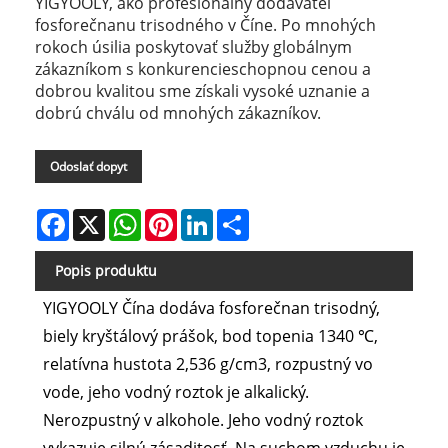
YIGYOOLY, ako profesionálny dodávateľ
fosforečnanu trisodného v Číne. Po mnohých
rokoch úsilia poskytovať služby globálnym
zákazníkom s konkurencieschopnou cenou a
dobrou kvalitou sme získali vysoké uznanie a
dobrú chválu od mnohých zákazníkov.
Odoslať dopyt
Facebook
X
WhatsApp
Pinterest
LinkedIn
Share
Popis produktu
YIGYOOLY Čína dodáva fosforečnan trisodný,
biely kryštálový prášok, bod topenia 1340 ℃,
relatívna hustota 2,536 g/cm3, rozpustný vo
vode, jeho vodný roztok je alkalický.
Nerozpustný v alkohole. Jeho vodný roztok