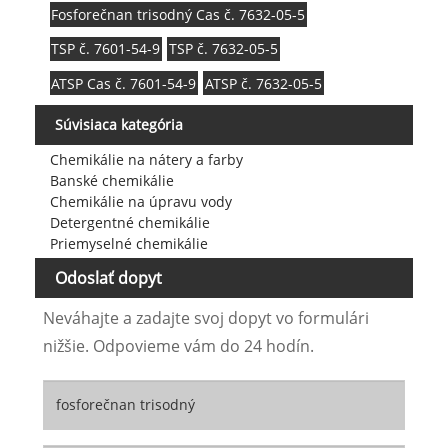
Fosforečnan trisodný Cas č. 7632-05-5
TSP č. 7601-54-9
TSP č. 7632-05-5
ATSP Cas č. 7601-54-9
ATSP č. 7632-05-5
Súvisiaca kategória
Chemikálie na nátery a farby
Banské chemikálie
Chemikálie na úpravu vody
Detergentné chemikálie
Priemyselné chemikálie
Odoslať dopyt
Neváhajte a zadajte svoj dopyt vo formulári
nižšie. Odpovieme vám do 24 hodín.