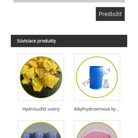
Súvisiace produkty
Hydrosulfid sodný
Alkylhydroximová kyselina