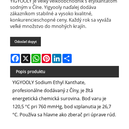
YIGYOOLY je veľký veľkoobchodník s etylxantátom
sodným v Číne. Yigyooly naďalej dodáva
zákazníkom stabilné a vysoko kvalitné,
konkurencieschopné ceny. Každý rok sa vyváža
veľké množstvo do mnohých krajín.
Odoslať dopyt
Facebook
X
WhatsApp
Pinterest
LinkedIn
Share
Popis produktu
YIGYOOLY Sodium Ethyl Xanthate,
profesionálne dodávaný z Číny, je žltá
energetická chemická surovina. Bod varu je
120,5 °C pri 760 mmHg, bod vzplanutia je 26,7
°C. Používa sa hlavne ako zberač pri úprave rúd.