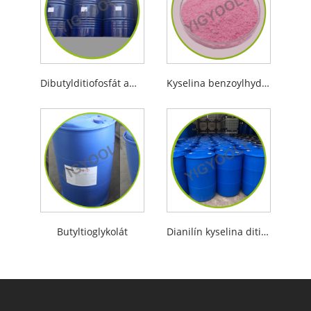
Dibutylditiofosfát amónny
Kyselina benzoylhydroximová
Butyltioglykolát
Dianilín kyselina ditiofosforečná