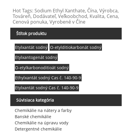
Hot Tags: Sodium Ethyl Xanthate, Čína, Výrobca,
Továreň, Dodávateľ, Veľkoobchod, Kvalita, Cena,
Cenová ponuka, Vyrobené v Číne
Štítok produktu
Etylxantát sodný
O-etylditiokarbonát sodný
Etylxantogenát sodný
O-etylkarbonoditioát sodný
Ethylxantát sodný Cas č. 140-90-9
Etylxantát sodný Cas č. 140-90-9
Súvisiaca kategória
Chemikálie na nátery a farby
Banské chemikálie
Chemikálie na úpravu vody
Detergentné chemikálie