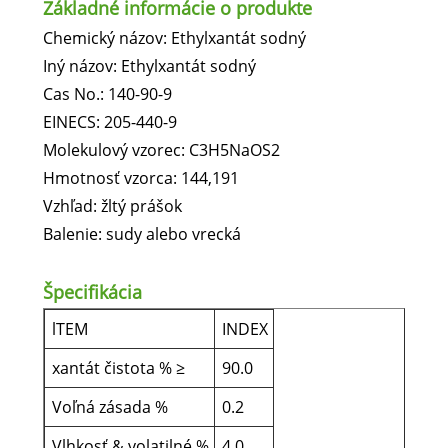
Základné informácie o produkte
Chemický názov: Ethylxantát sodný
Iný názov: Ethylxantát sodný
Cas No.: 140-90-9
EINECS: 205-440-9
Molekulový vzorec: C3H5NaOS2
Hmotnosť vzorca: 144,191
Vzhľad: žltý prášok
Balenie: sudy alebo vrecká
Špecifikácia
lTEM
INDEX
xantát čistota % ≥
90.0
Voľná ​​zásada %
0.2
Vlhkosť & volatilné %
4.0