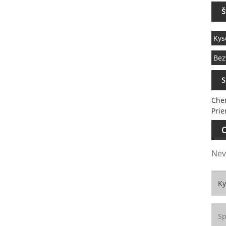
Š
Kys
Bez
S
Chem
Prie
O
Nev