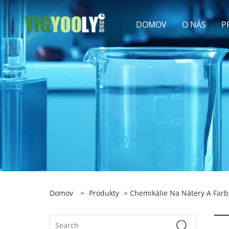
DOMOV
O NÁS
P
Domov
>
Produkty
>
Chemikálie Na Nátery A Farb