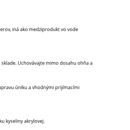
terov, iná ako medziprodukt vo vode
m sklade. Uchovávajte mimo dosahu ohňa a
úpravu úniku a vhodnými prijímacími
ku kyseliny akrylovej.