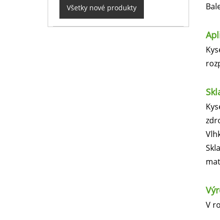
Bal
Všetky nové produkty
Apl
Kys
roz
Skl
Kys
zdr
Vlh
Skl
mat
Vý
V ro