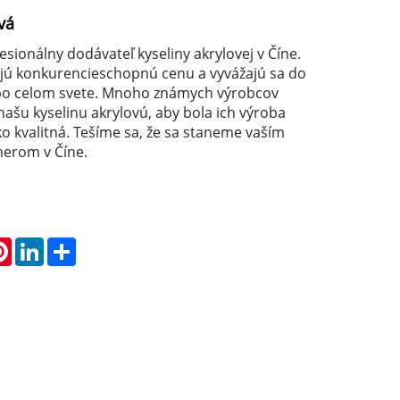
vá
sionálny dodávateľ kyseliny akrylovej v Číne.
jú konkurencieschopnú cenu a vyvážajú sa do
po celom svete. Mnoho známych výrobcov
našu kyselinu akrylovú, aby bola ich výroba
o kvalitná. Tešíme sa, že sa staneme vaším
erom v Číne.
atsApp
Pinterest
LinkedIn
Share