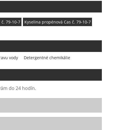
 č. 79-10-7
Kyselina propénová Cas č. 79-10-7
ravu vody
Detergentné chemikálie
 vám do 24 hodín.