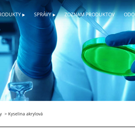
RODUKTY
SPRÁVY
ZOZNAM PRODUKTOV
ODO
y
> Kyselina akrylová