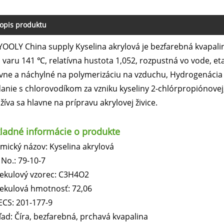
opis produktu
YOOLY China supply Kyselina akrylová je bezfarebná kvapal
 varu 141 ℃, relatívna hustota 1,052, rozpustná vo vode, etan
ívne a náchylné na polymerizáciu na vzduchu, Hydrogenácia
danie s chlorovodíkom za vzniku kyseliny 2-chlórpropiónovej
žíva sa hlavne na prípravu akrylovej živice.
ladné informácie o produkte
mický názov: Kyselina akrylová
 No.: 79-10-7
ekulový vzorec: C3H4O2
ekulová hmotnosť: 72,06
ECS: 201-177-9
ľad: Číra, bezfarebná, prchavá kvapalina