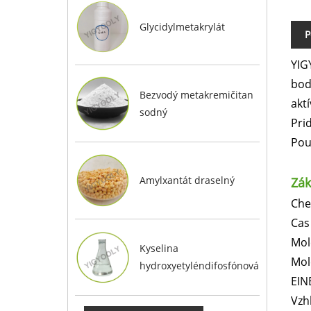
Glycidylmetakrylát
P
YIG
bod
Bezvodý metakremičitan
akt
sodný
Pri
Pou
Amylxantát draselný
Zák
Che
Cas
Mol
Kyselina
Mol
hydroxyetyléndifosfónová
EIN
Vzh