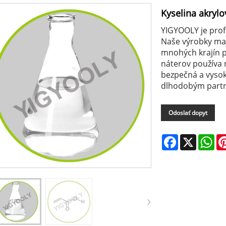
Kyselina akrylo
YIGYOOLY je profe
Naše výrobky ma
mnohých krajín 
náterov používa 
bezpečná a vysok
dlhodobým partn
Odoslať dopyt
Facebook
X
Wh