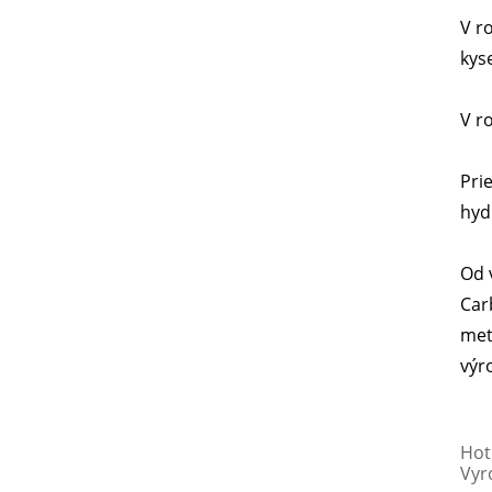
V r
kys
V r
Pri
hyd
Od 
Car
met
výr
Hot
Vyr