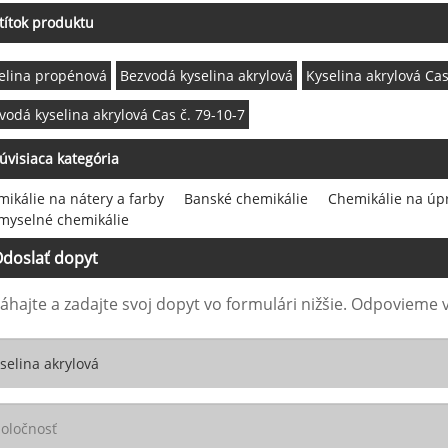
títok produktu
elina propénová
Bezvodá kyselina akrylová
Kyselina akrylová Cas
vodá kyselina akrylová Cas č. 79-10-7
úvisiaca kategória
ikálie na nátery a farby
Banské chemikálie
Chemikálie na úp
myselné chemikálie
doslať dopyt
áhajte a zadajte svoj dopyt vo formulári nižšie. Odpovieme