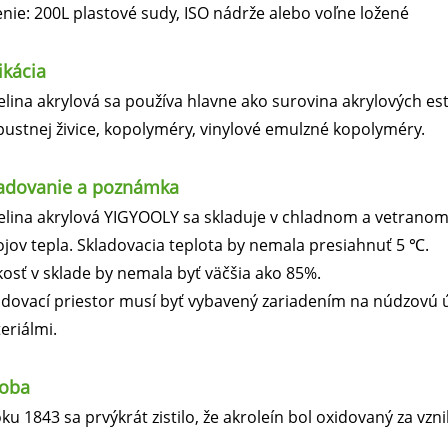
enie: 200L plastové sudy, ISO nádrže alebo voľne ložené
ikácia
elina akrylová sa používa hlavne ako surovina akrylových es
pustnej živice, kopolyméry, vinylové emulzné kopolyméry.
adovanie a poznámka
elina akrylová YIGYOOLY sa skladuje v chladnom a vetrano
ojov tepla. Skladovacia teplota by nemala presiahnuť 5 ℃.
kosť v sklade by nemala byť väčšia ako 85%.
adovací priestor musí byť vybavený zariadením na núdzovú 
eriálmi.
roba
ku 1843 sa prvýkrát zistilo, že akroleín bol oxidovaný za vzni