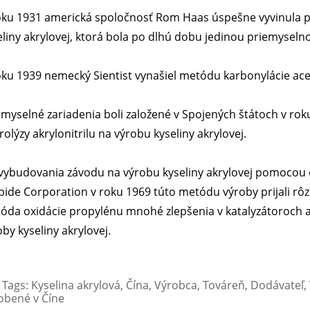
oku 1931 americká spoločnosť Rom Haas úspešne vyvinula p
eliny akrylovej, ktorá bola po dlhú dobu jedinou priemyse
oku 1939 nemecký Sientist vynašiel metódu karbonylácie acet
emyselné zariadenia boli založené v Spojených štátoch v ro
rolýzy akrylonitrilu na výrobu kyseliny akrylovej.
vybudovania závodu na výrobu kyseliny akrylovej pomocou 
bide Corporation v roku 1969 túto metódu výroby prijali rôz
óda oxidácie propylénu mnohé zlepšenia v katalyzátoroch 
oby kyseliny akrylovej.
 Tags: Kyselina akrylová, Čína, Výrobca, Továreň, Dodávateľ
obené v Číne